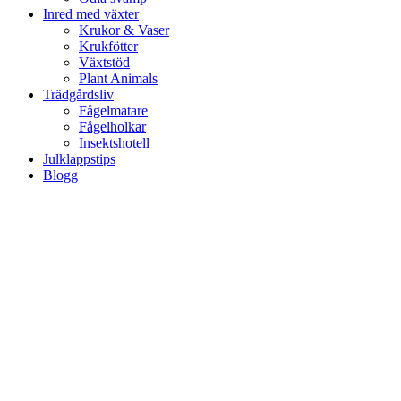
Inred med växter
Krukor & Vaser
Krukfötter
Växtstöd
Plant Animals
Trädgårdsliv
Fågelmatare
Fågelholkar
Insektshotell
Julklappstips
Blogg