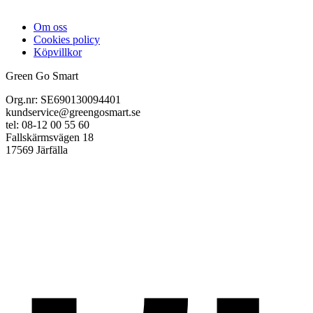
Om oss
Cookies policy
Köpvillkor
Green Go Smart
Org.nr: SE690130094401
kundservice@greengosmart.se
tel: 08-12 00 55 60
Fallskärmsvägen 18
17569 Järfälla