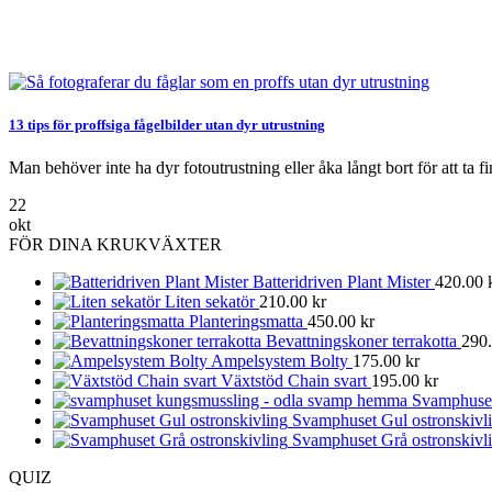
13 tips för proffsiga fågelbilder utan dyr utrustning
Man behöver inte ha dyr fotoutrustning eller åka långt bort för att ta fin
22
okt
FÖR DINA KRUKVÄXTER
Batteridriven Plant Mister
420.00
Liten sekatör
210.00
kr
Planteringsmatta
450.00
kr
Bevattningskoner terrakotta
290
Ampelsystem Bolty
175.00
kr
Växtstöd Chain svart
195.00
kr
Svamphuse
Svamphuset Gul ostronskivl
Svamphuset Grå ostronskivl
QUIZ