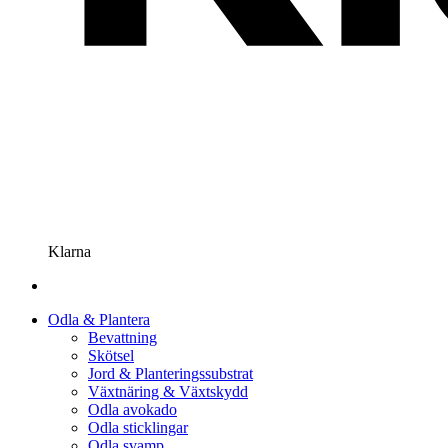
Klarna
Odla & Plantera
Bevattning
Skötsel
Jord & Planteringssubstrat
Växtnäring & Växtskydd
Odla avokado
Odla sticklingar
Odla svamp