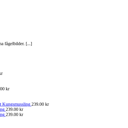
a fågelbilder. [...]
kr
.00
kr
t Kungsmussling
239.00
kr
ing
239.00
kr
ing
239.00
kr