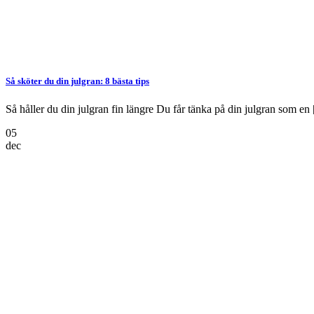
Så sköter du din julgran: 8 bästa tips
Så håller du din julgran fin längre Du får tänka på din julgran som en [
05
dec