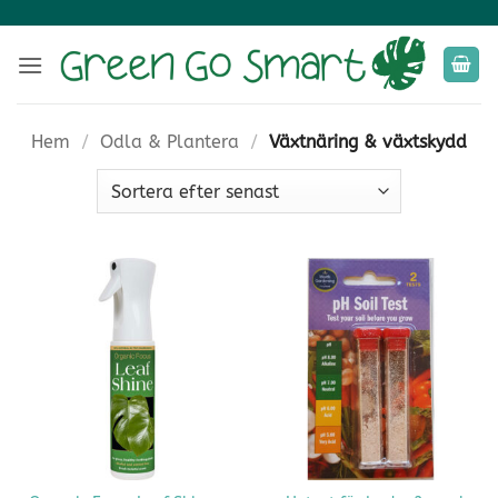
Skip
to
content
Hem
/
Odla & Plantera
/
Växtnäring & växtskydd