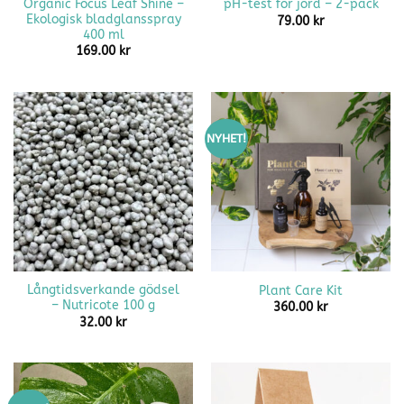
Organic Focus Leaf Shine –
pH-test för jord – 2-pack
Ekologisk bladglansspray
79.00
kr
400 ml
169.00
kr
NYHET!
Långtidsverkande gödsel
Plant Care Kit
– Nutricote 100 g
360.00
kr
32.00
kr