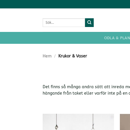
Skip
to
content
Sök
efter:
ODLA & PLAN
Hem
/
Krukor & Vaser
Det finns så många andra sätt att inreda m
hängande från taket eller varför inte på en 