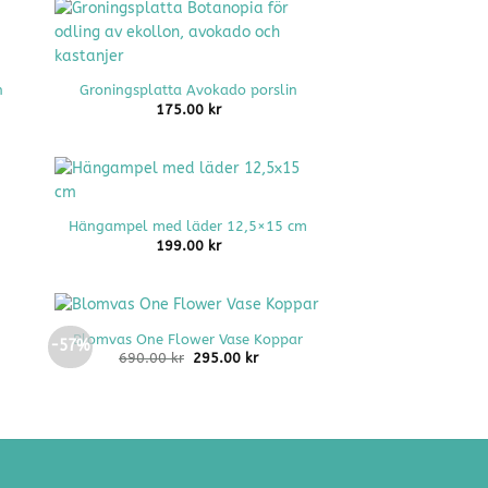
+
n
Groningsplatta Avokado porslin
175.00
kr
+
Hängampel med läder 12,5×15 cm
199.00
kr
+
Blomvas One Flower Vase Koppar
-57%
Det
Det
690.00
kr
295.00
kr
ursprungliga
nuvarande
priset
priset
var:
är:
690.00 kr.
295.00 kr.