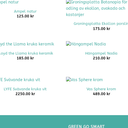
Ampel natur
+
125.00
kr
Groningsplatta Ekollon porsli
175.00
kr
+
loyd the Llama kruka keramik
Hängampel Nadia
185.00
kr
210.00
kr
+
LYFE Svävande kruka vit
Vas Sphere krom
2250.00
kr
489.00
kr
GREEN GO SMART