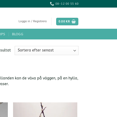
08-12 00 55 60
Logga in / Registrera
0.00
KR
IPS
BLOGG
Sortera
esultat
efter
senaste
llanden kan de växa på väggen, på en hylla,
vaser.