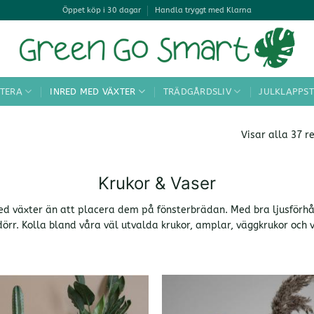
Öppet köp i 30 dagar
Handla tryggt med Klarna
TERA
INRED MED VÄXTER
TRÄDGÅRDSLIV
JULKLAPPST
Visar alla 37 r
Krukor & Vaser
ed växter än att placera dem på fönsterbrädan. Med bra ljusförhå
dörr. Kolla bland våra väl utvalda krukor, amplar, väggkrukor och 