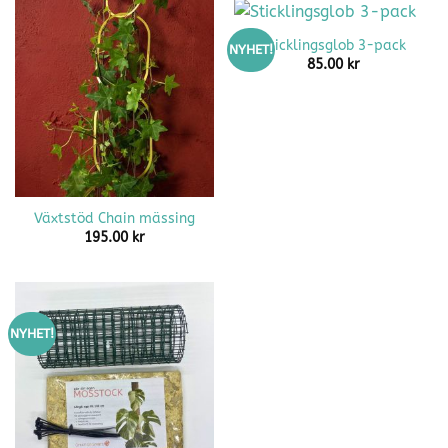
Sticklingsglob 3-pack
NYHET!
85.00
kr
Växtstöd Chain mässing
195.00
kr
NYHET!