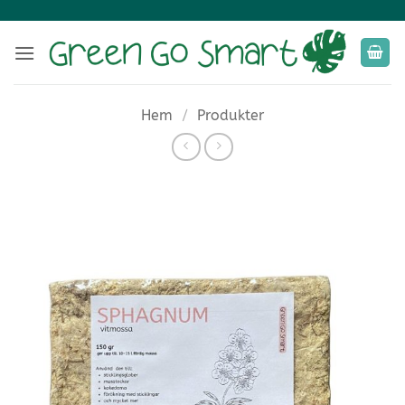
Skip
to
content
Hem
/
Produkter