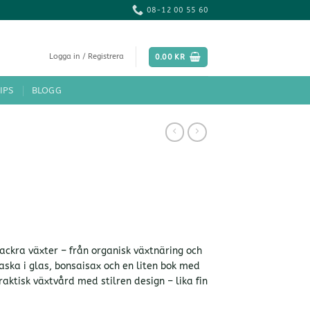
08-12 00 55 60
Logga in / Registrera
0.00
KR
IPS
BLOGG
 vackra växter – från organisk växtnäring och
aska i glas, bonsaisax och en liten bok med
aktisk växtvård med stilren design – lika fin