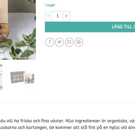
I lager
Plant Care Kit mängd
LÄGG TILL
 du vill ha friska och fina växter. Alla ingredienser är organiska,
laskorna och kartongen, de kommer att stå fint på en hylla vid dina