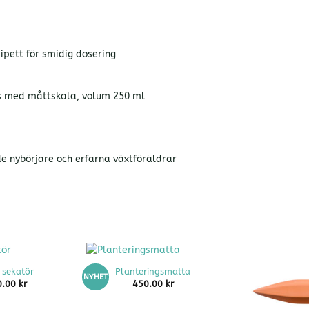
ipett för smidig dosering
as med måttskala, volum 250 ml
åde nybörjare och erfarna växtföräldrar
+
 sekatör
Planteringsmatta
NYHET
0.00
kr
450.00
kr