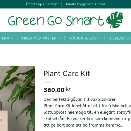
Öppet köp i 30 dagar
Handla tryggt med Klarna
TERA
INRED MED VÄXTER
TRÄDGÅRDSLIV
JULKLAPPST
Plant Care Kit
360.00
kr
Den perfekta gåvan till växtälskaren
Plant Care Kit innehåller allt för friska och
lättupplöst neemolja till en elegant sprayfl
skötselråd. En vacker box som kombinerar pr
att ge bort som att ha framme hemma.