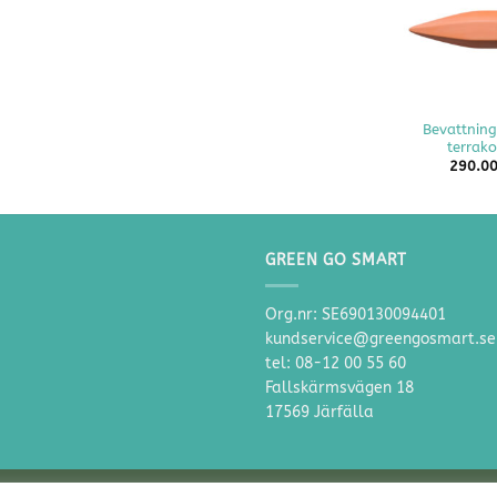
+
Bevattning
terrako
290.0
GREEN GO SMART
Org.nr: SE690130094401
kundservice@greengosmart.se
tel: 08-12 00 55 60
Fallskärmsvägen 18
17569 Järfälla