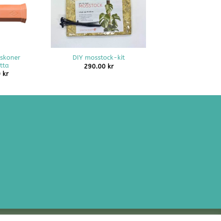
+
skoner
DIY mosstock-kit
tta
290.00
kr
0
kr