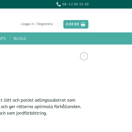
08-12 00 55 60
Logga in / Registrera
0.00
KR
IPS
BLOGG
t lätt och poröst odlingssubstrat som
 och ger rötterna optimala förhållanden.
 och som jordförbättring.