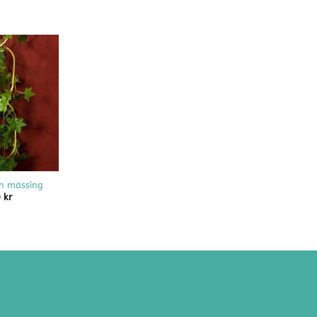
n mässing
0
kr