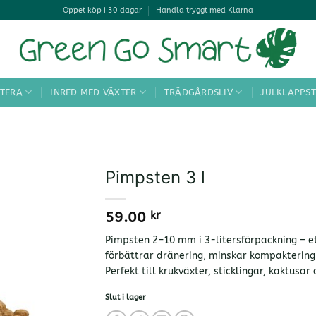
Öppet köp i 30 dagar
Handla tryggt med Klarna
TERA
INRED MED VÄXTER
TRÄDGÅRDSLIV
JULKLAPPST
Pimpsten 3 l
59.00
kr
Pimpsten 2–10 mm i 3-litersförpackning – et
förbättrar dränering, minskar kompaktering
Perfekt till krukväxter, sticklingar, kaktusar
Slut i lager