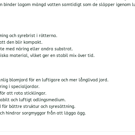
en binder lagom mängd vatten samtidigt som de släpper igenom luft
ing och syrebrist i rötterna.
 att den blir kompakt.
nte med näring eller andra substrat.
ska material, vilket ger en stabil mix över tid.
lig blomjord för en luftigare och mer långlivad jord.
ing i specialjordar.
ör att rota sticklingar.
abilt och luftigt odlingsmedium.
 för bättre struktur och syresättning.
och hindrar sorgmyggor från att lägga ägg.