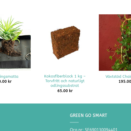
+
+
Kokosfiberblock 1 kg –
ringsmatta
Växtstöd Chai
Torvfritt och naturligt
0.00
kr
195.0
odlingssubstrat
65.00
kr
GREEN GO SMART
Org.nr: SE690130094401