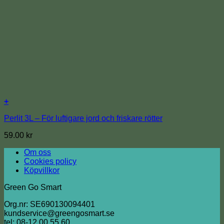
+
Perlit 3L – För luftigare jord och friskare rötter
59.00
kr
Om oss
Cookies policy
Köpvillkor
Green Go Smart
Org.nr: SE690130094401
kundservice@greengosmart.se
tel: 08-12 00 55 60