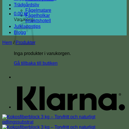
Trädgårdsliv
Fågelmatare
0.00
kr
Fågelholkar
Varukorg
Insektshotell
Julklappstips
Blogg
Hem
/
Produkter
Inga produkter i varukorgen.
Gå tillbaka till butiken