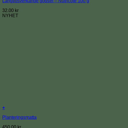
Långtidsverkande gödsel – Nutricote 100 g
32.00
kr
NYHET
+
Planteringsmatta
450.00
kr