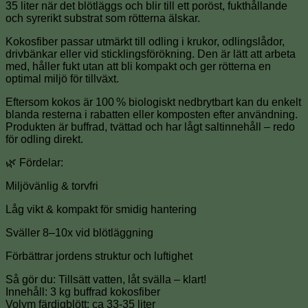
35 liter när det blötläggs och blir till ett poröst, fukthållande
och syrerikt substrat som rötterna älskar.
Kokosfiber passar utmärkt till odling i krukor, odlingslådor,
drivbänkar eller vid sticklingsförökning. Den är lätt att arbeta
med, håller fukt utan att bli kompakt och ger rötterna en
optimal miljö för tillväxt.
Eftersom kokos är 100 % biologiskt nedbrytbart kan du enkelt
blanda resterna i rabatten eller komposten efter användning.
Produkten är buffrad, tvättad och har lågt saltinnehåll – redo
för odling direkt.
🌿 Fördelar:
Miljövänlig & torvfri
Låg vikt & kompakt för smidig hantering
Sväller 8–10x vid blötläggning
Förbättrar jordens struktur och luftighet
Så gör du: Tillsätt vatten, låt svälla – klart!
Innehåll: 3 kg buffrad kokosfiber
Volym färdigblött: ca 33-35 liter