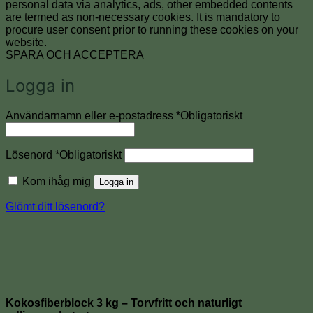
personal data via analytics, ads, other embedded contents
are termed as non-necessary cookies. It is mandatory to
procure user consent prior to running these cookies on your
website.
SPARA OCH ACCEPTERA
Logga in
Användarnamn eller e-postadress
*
Obligatoriskt
Lösenord
*
Obligatoriskt
Kom ihåg mig
Logga in
Glömt ditt lösenord?
Kokosfiberblock 3 kg – Torvfritt och naturligt