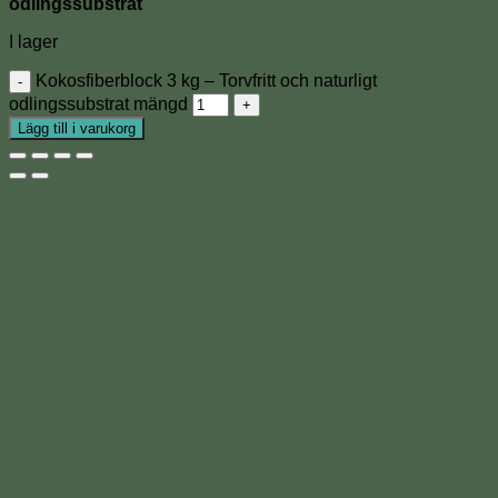
odlingssubstrat
I lager
Kokosfiberblock 3 kg – Torvfritt och naturligt
odlingssubstrat mängd
Lägg till i varukorg