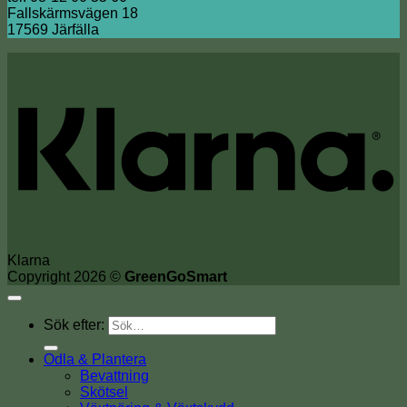
Fallskärmsvägen 18
17569 Järfälla
Klarna
Copyright 2026 ©
GreenGoSmart
Sök efter:
Odla & Plantera
Bevattning
Skötsel