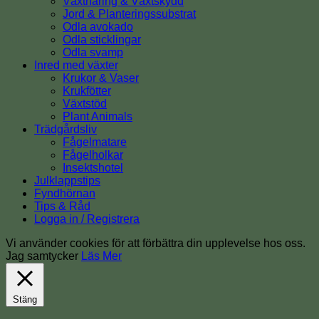
Växtnäring & Växtskydd
Jord & Planteringssubstrat
Odla avokado
Odla sticklingar
Odla svamp
Inred med växter
Krukor & Vaser
Krukfötter
Växtstöd
Plant Animals
Trädgårdsliv
Fågelmatare
Fågelholkar
Insektshotel
Julklappstips
Fyndhörnan
Tips & Råd
Logga in / Registrera
Vi använder cookies för att förbättra din upplevelse hos oss.
Jag samtycker
Läs Mer
Stäng