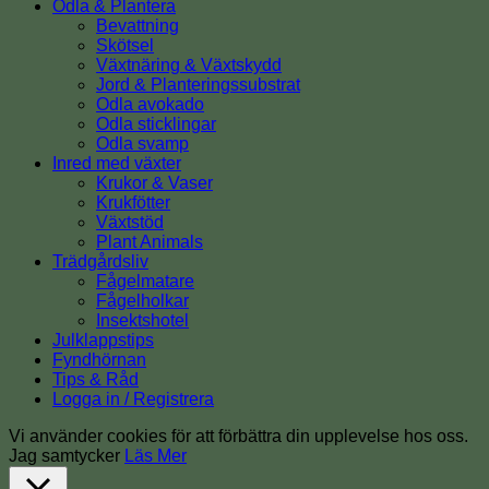
Odla & Plantera
Bevattning
Skötsel
Växtnäring & Växtskydd
Jord & Planteringssubstrat
Odla avokado
Odla sticklingar
Odla svamp
Inred med växter
Krukor & Vaser
Krukfötter
Växtstöd
Plant Animals
Trädgårdsliv
Fågelmatare
Fågelholkar
Insektshotel
Julklappstips
Fyndhörnan
Tips & Råd
Logga in / Registrera
Vi använder cookies för att förbättra din upplevelse hos oss.
Jag samtycker
Läs Mer