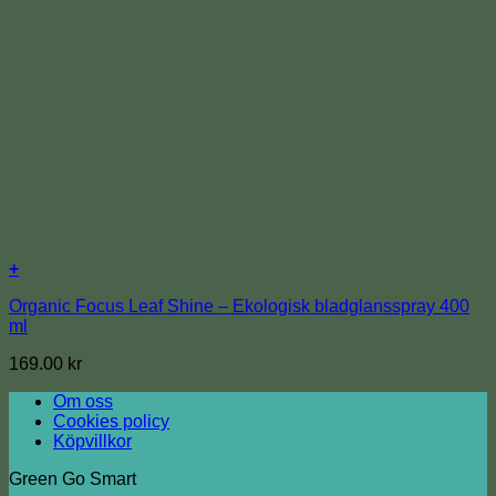
+
Organic Focus Leaf Shine – Ekologisk bladglansspray 400
ml
169.00
kr
Om oss
Cookies policy
Köpvillkor
Green Go Smart