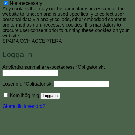
Non-necessary
Any cookies that may not be particularly necessary for the
website to function and is used specifically to collect user
personal data via analytics, ads, other embedded contents
are termed as non-necessary cookies. It is mandatory to
procure user consent prior to running these cookies on your
website.
SPARA OCH ACCEPTERA
Logga in
Användarnamn eller e-postadress
*
Obligatoriskt
Lösenord
*
Obligatoriskt
Kom ihåg mig
Logga in
Glömt ditt lösenord?