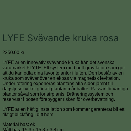
LYFE Svävande kruka rosa
2250.00
kr
LYFE är en innovativ svävande kruka från det svenska
varumärket FLYTE. Ett system med noll-gravitation som gör
att du kan odla dina favoritplantor i luften. Den består av en
kruka som svävar över en ekbas via magnetisk levitation.
Under rotering exponeras plantans alla sidor jämnt till
dagsljuset vilket gör att plantan mår bättre. Passar för vanliga
plantor såväl som för airplants. Dräneringssystem och
reservuar i botten förebygger risken för överbevattning.
LYFE är en häftig installation som kommer garanterat bli ett
riktigt blickfång i ditt hem
Material bas: ek
Mått bas: 15,3 x 15,3 x 3,8 cm