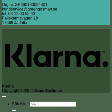
Org.nr: SE690130094401
kundservice@greengosmart.se
tel: 08-12 00 55 60
Fallskärmsvägen 18
17569 Järfälla
Klarna
Copyright 2026 ©
GreenGoSmart
Sök efter: