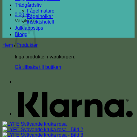
Trädgårdsliv
Fågelmatare
0.00
kr
Fågelholkar
Varukorg
Insektshotell
Julklappstips
Blogg
Hem
/
Produkter
Inga produkter i varukorgen.
Gå tillbaka till butiken