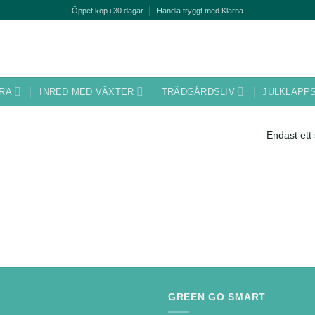
Öppet köp i 30 dagar
Handla tryggt med Klarna
ERA
INRED MED VÄXTER
TRÄDGÅRDSLIV
JULKLAPP
Endast ett 
GREEN GO SMART