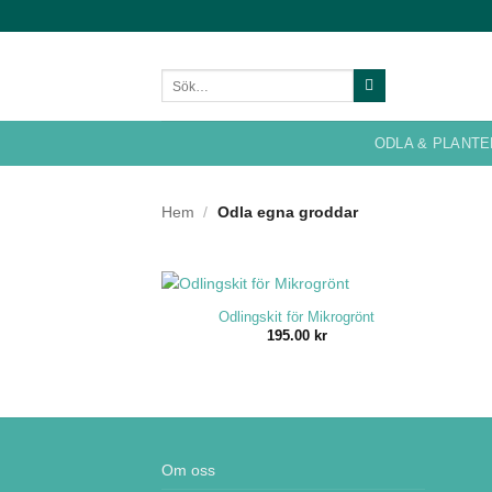
Skip
to
content
Sök
efter:
ODLA & PLANT
Hem
/
Odla egna groddar
+
Odlingskit för Mikrogrönt
195.00
kr
Om oss