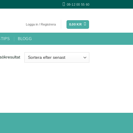
08-12 00 55 60
0.00
KR
Logga in / Registrera
STIPS
BLOGG
sökresultat